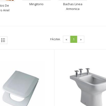
Mingitorio
Bachas Linea
tos De
Armonica
o Ariel
«
1
»
PÁGINA: