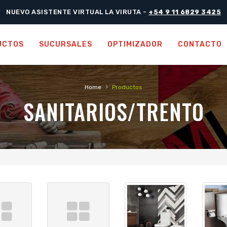
NUEVO ASISTENTE VIRTUAL LA VIRUTA -
+54 9 11 6829 3425
UCTOS
SUCURSALES
OPTIMIZADOR
CONTACTO
›
Home
Productos
SANITARIOS/TRENTO