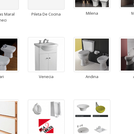
Milena
M
s Maral
Pileta De Cocina
neci
ari
Venecia
Andina