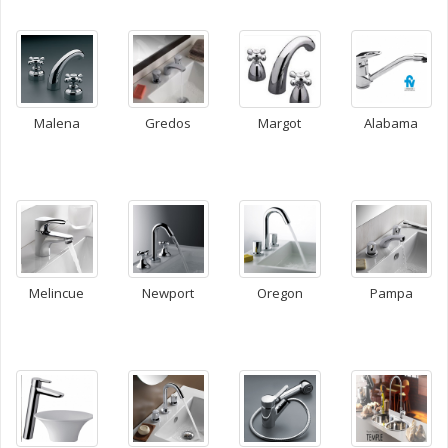
Gredos
Malena
Margot
Alabama
Melincue
Newport
Oregon
Pampa