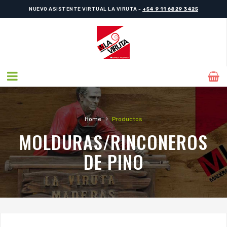
NUEVO ASISTENTE VIRTUAL LA VIRUTA -
+54 9 11 6829 3425
NUEVO ASISTENTE VIRTUAL LA VIRUTA -
+54 9 11 6829 3425
›
Home
Productos
MOLDURAS/RINCONEROS
DE PINO