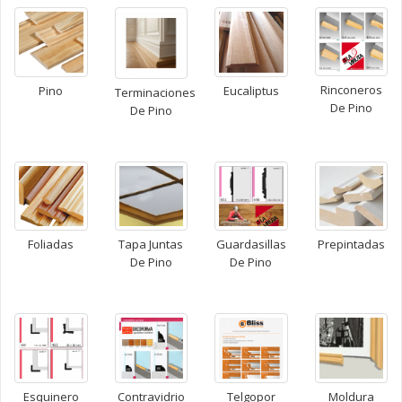
Rinconeros
Pino
Eucaliptus
Terminaciones
De Pino
De Pino
Foliadas
Tapa Juntas
Guardasillas
Prepintadas
De Pino
De Pino
Esquinero
Contravidrio
Telgopor
Moldura