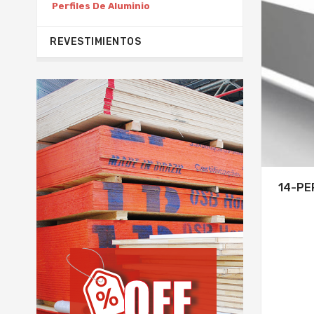
Perfiles De Aluminio
REVESTIMIENTOS
14-PE
VER MÁS