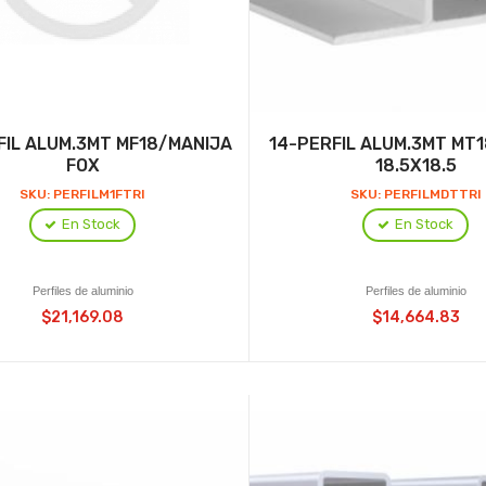
FIL ALUM.3MT MF18/MANIJA
14-PERFIL ALUM.3MT MT1
FOX
18.5X18.5
SKU: PERFILM1FTRI
SKU: PERFILMDTTRI
En Stock
En Stock
Perfiles de aluminio
Perfiles de aluminio
$21,169.08
$14,664.83