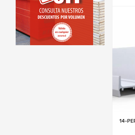
14-PER