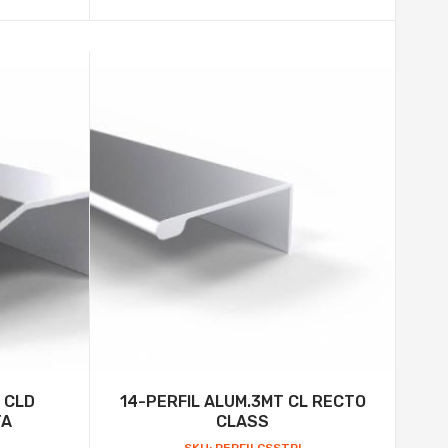
 CLD
14-PERFIL ALUM.3MT CL RECTO
TA
CLASS