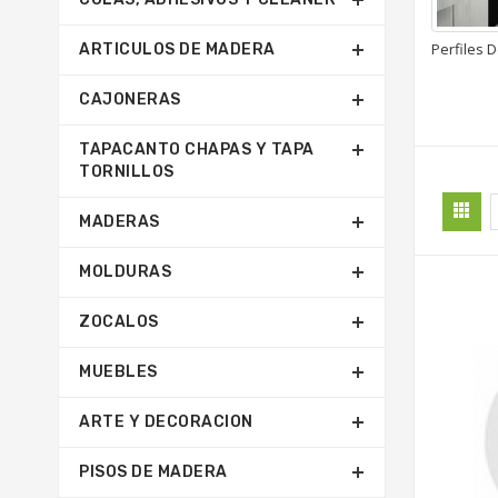
Perfiles 
ARTICULOS DE MADERA
CAJONERAS
TAPACANTO CHAPAS Y TAPA
TORNILLOS
MADERAS
MOLDURAS
ZOCALOS
MUEBLES
ARTE Y DECORACION
PISOS DE MADERA