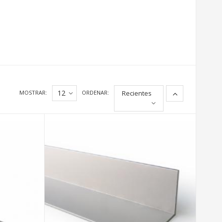
12
MOSTRAR:
ORDENAR:
Recientes