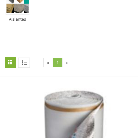
Aislantes
«
1
»