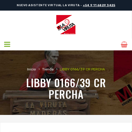
NUEVO ASISTENTE VIRTUAL LA VIRUTA -
+54 9 11 6829 3425
›
›
Inicio
Tienda
LIBBY 0166/39 CR PERCHA
LIBBY 0166/39 CR
PERCHA