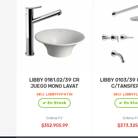
LIBBY 0181.02/39 CR
LIBBY 0103/39
JUEGO MONO LAVAT
C/TANSFE
SKU: LIBBYFFP4TRI
SKU: LIBBYFL
En Stock
En Sto
Griferia FV
Griferia F
$352,905.99
$373,325