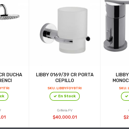
 CR DUCHA
LIBBY 0169/39 CR PORTA
LIBBY
RENCI
CEPILLO
MONOC
Y1TRI
SKU: LIBBYFOY8TRI
SKU: 
ck
En Stock
V
Griferia FV
.01
$40,000.01
$2