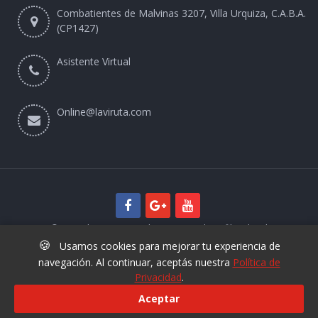
Combatientes de Malvinas 3207, Villa Urquiza, C.A.B.A.
(CP1427)
Asistente Virtual
Online@laviruta.com
© 2025 laviruta.com | Diseño web SofihaCloud
🍪
Usamos cookies para mejorar tu experiencia de
navegación. Al continuar, aceptás nuestra
Política de
Privacidad
.
Aceptar
+54 9 11 6829 3425
Nuevo Asistente Virtual La Viruta -