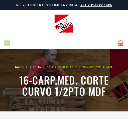
NUEVO ASISTENTE VIRTUAL LA VIRUTA -
+54 9 11 6829 3425
›
›
Inicio
Tienda
16-CARP.MED. CORTE CURVO 1/2PTO MDF
16-CARP.MED. CORTE
CURVO 1/2PTO MDF