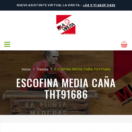
NUEVO ASISTENTE VIRTUAL LA VIRUTA -
+54 9 11 6829 3425
›
›
Inicio
Tienda
ESCOFINA MEDIA CAÑA THT91686
ESCOFINA MEDIA CAÑA
THT91686