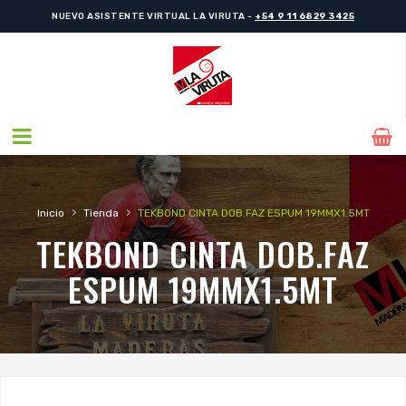
NUEVO ASISTENTE VIRTUAL LA VIRUTA -
+54 9 11 6829 3425
›
›
Inicio
Tienda
TEKBOND CINTA DOB.FAZ ESPUM 19MMX1.5MT
TEKBOND CINTA DOB.FAZ
ESPUM 19MMX1.5MT