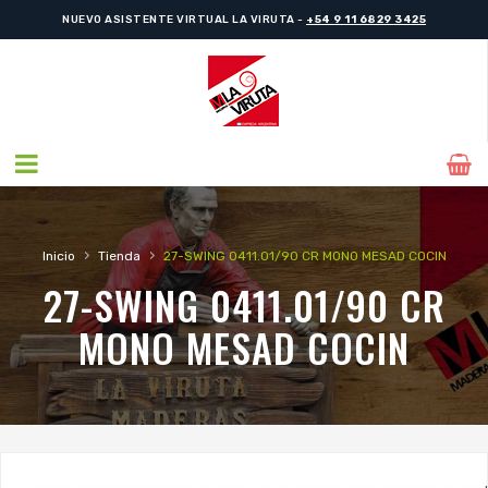
NUEVO ASISTENTE VIRTUAL LA VIRUTA -
+54 9 11 6829 3425
›
›
Inicio
Tienda
27-SWING 0411.01/90 CR MONO MESAD COCIN
27-SWING 0411.01/90 CR
MONO MESAD COCIN