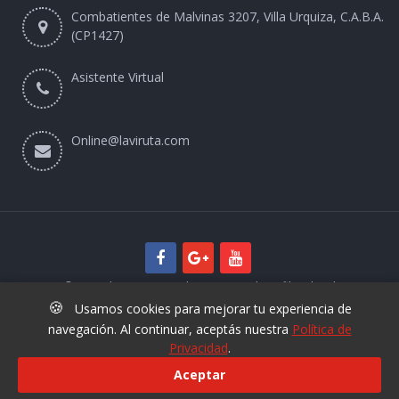
Combatientes de Malvinas 3207, Villa Urquiza, C.A.B.A.
(CP1427)
Asistente Virtual
Online@laviruta.com
© 2025 laviruta.com | Diseño web SofihaCloud
🍪
Usamos cookies para mejorar tu experiencia de
navegación. Al continuar, aceptás nuestra
Política de
Privacidad
.
Aceptar
+54 9 11 6829 3425
Nuevo Asistente Virtual La Viruta -