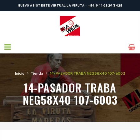
NUEVO ASISTENTE VIRTUAL LA VIRUTA -
+54 9 11 6829 3425
›
›
Inicio
Tienda
14-PASADOR TRABA NEG58X40 107-6003
14-PASADOR TRABA
NEG58X40 107-6003