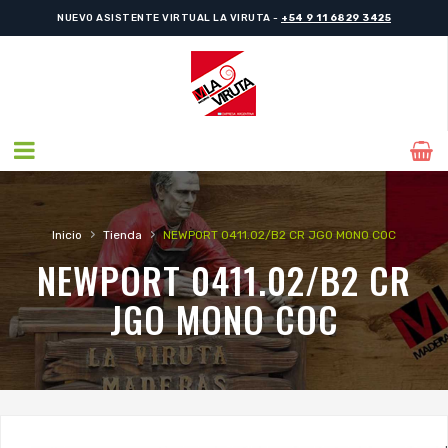
NUEVO ASISTENTE VIRTUAL LA VIRUTA -
+54 9 11 6829 3425
›
›
Inicio
Tienda
NEWPORT 0411.02/B2 CR JGO MONO COC
NEWPORT 0411.02/B2 CR
JGO MONO COC