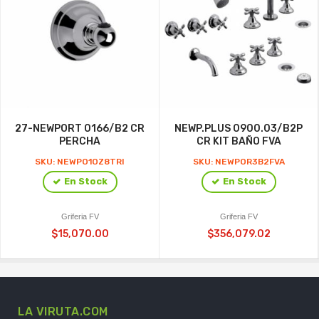
27-NEWPORT 0166/B2 CR
NEWP.PLUS 0900.03/B2P
PERCHA
CR KIT BAÑO FVA
SKU: NEWPO1OZ8TRI
SKU: NEWPOR3B2FVA
En Stock
En Stock
Griferia FV
Griferia FV
$15,070.00
$356,079.02
LA VIRUTA.COM