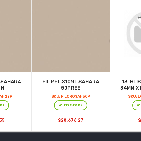
L SAHARA
FIL MEL.X10ML SAHARA
13-BLI
EN
50PREE
34MM X
SAH22P
SKU: FILOROSAH50P
SKU: 
ck
En Stock
55
$28,676.27
$