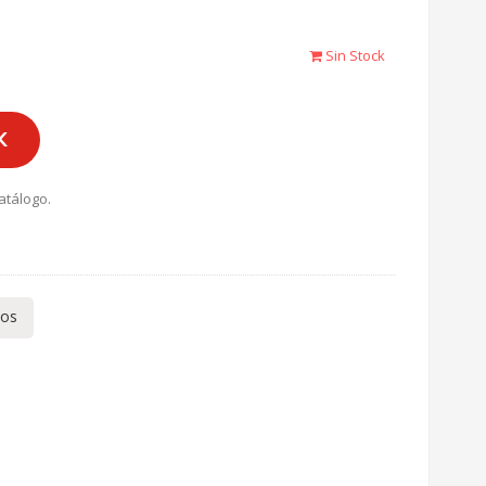
Sin Stock
K
atálogo.
tos