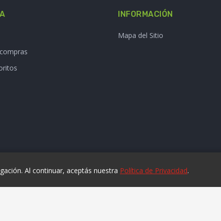
TA
INFORMACIÓN
Mapa del Sitio
e compras
oritos
ación. Al continuar, aceptás nuestra
Política de Privacidad
.
© 2025 laviruta.com | Diseño web SofihaCloud
+54 9 11 6829 3425
Nuevo Asistente Virtual La Viruta -