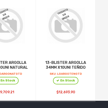
STER ARGOLLA
13-BLISTER ARGOLLA
13-
10UNI NATURAL
34MM X10UNI TEÑIDO
LGARGONATGTD
SKU: LGARGOTENGTD
En Stock
En Stock
9,709.21
$12,693.90