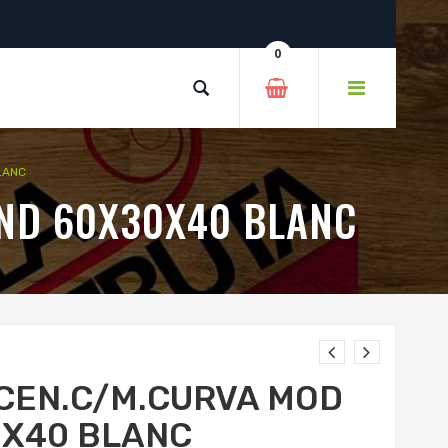
0
LANC
ND 60X30X40 BLANC
CEN.C/M.CURVA MOD
0X40 BLANC