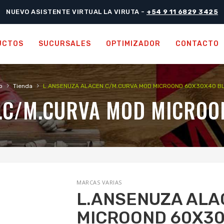
NUEVO ASISTENTE VIRTUAL LA VIRUTA -
+54 9 11 6829 3425
UCTOS
SUCURSALES
OPTIMIZADOR
CONTACTO
›
›
o
Tienda
L.ANSENUZA ALACEN.C/M.CURVA MOD MICROOND 60X30X40 B
N.C/M.CURVA MOD MICROO
MARCAS VARIAS
L.ANSENUZA ALA
MICROOND 60X3