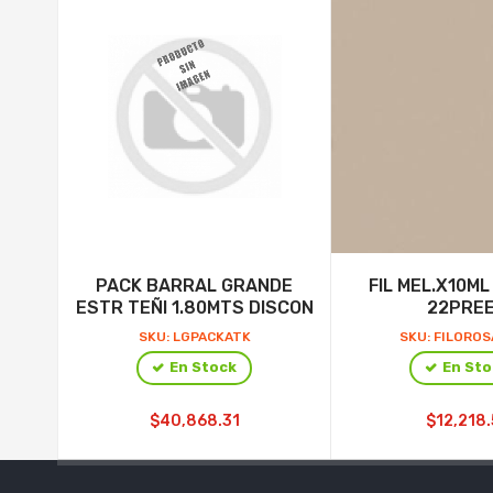
PACK BARRAL GRANDE
FIL MEL.X10M
ESTR TEÑI 1.80MTS DISCON
22PRE
SKU: LGPACKATK
SKU: FILORO
En Stock
En Sto
$40,868.31
$12,218.