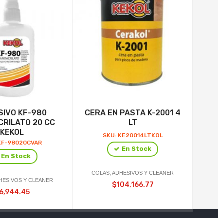
SIVO KF-980
CERA EN PASTA K-2001 4
06-
CRILATO 20 CC
LT
KEKOL
SKU: KE20014LTKOL
KF-98020CVAR
En Stock
En Stock
COLAS, ADHESIVOS Y CLEANER
C
HESIVOS Y CLEANER
$104,166.77
6,944.45