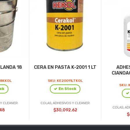
BLANDA 18
CERA EN PASTA K-2001 1 LT
ADHE
CIANOA
18KKOL
SKU: KE20011LTKOL
SKU: 
ck
En Stock
 Y CLEANER
COLAS, ADHESIVOS Y CLEANER
COLAS, AD
.48
$30,092.62
$