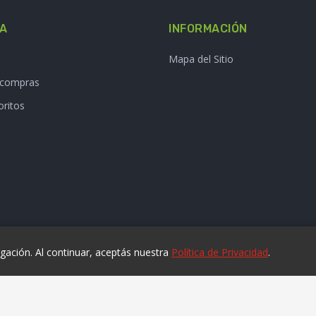
TA
INFORMACIÓN
Mapa del Sitio
e compras
oritos
ación. Al continuar, aceptás nuestra
Política de Privacidad
.
© 2025 laviruta.com | Diseño web SofihaCloud