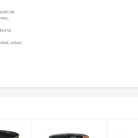
ación de
ntes,
bre la
edad, volver