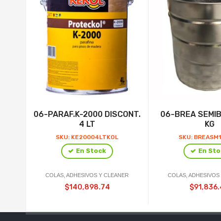
06-PARAF.K-2000 DISCONT.
06-BREA SEMI
4 LT
KG
SKU: KE20004LTKOL
SKU: BREASM
En Stock
En Sto
COLAS, ADHESIVOS Y CLEANER
COLAS, ADHESIVOS
$140,898.74
$91,836