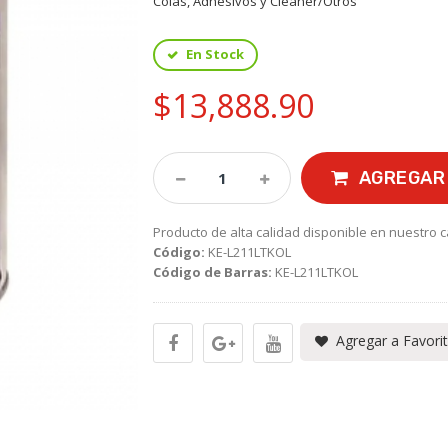
Colas, Adhesivos y Cleaner/Otros
En Stock
$13,888.90
AGREGAR 
Producto de alta calidad disponible en nuestro c
Código:
KE-L211LTKOL
Código de Barras:
KE-L211LTKOL
Agregar a Favori