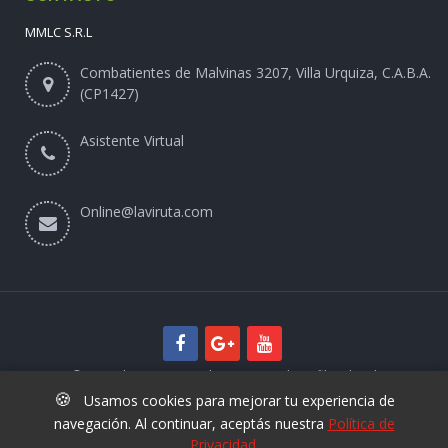
MMLC S.R.L
Combatientes de Malvinas 3207, Villa Urquiza, C.A.B.A.
(CP1427)
Asistente Virtual
Online@laviruta.com
© 2025 laviruta.com | Diseño web SofihaCloud
🍪
Usamos cookies para mejorar tu experiencia de
navegación. Al continuar, aceptás nuestra
Política de
Privacidad
.