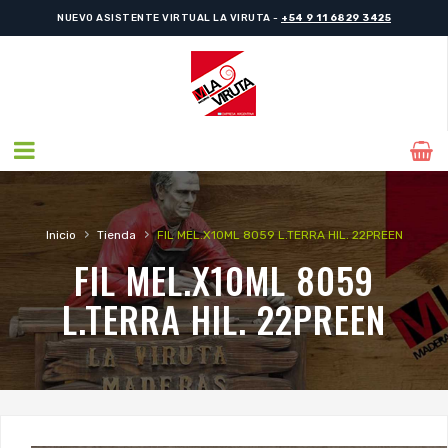
NUEVO ASISTENTE VIRTUAL LA VIRUTA -
+54 9 11 6829 3425
›
›
Inicio
Tienda
FIL MEL.X10ML 8059 L.TERRA HIL. 22PREEN
FIL MEL.X10ML 8059
L.TERRA HIL. 22PREEN