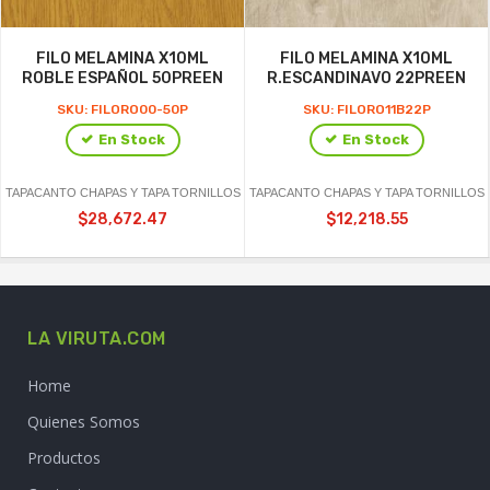
FILO MELAMINA X10ML
FILO MELAMINA X10ML
ROBLE ESPAÑOL 50PREEN
R.ESCANDINAVO 22PREEN
SKU: FILORO00-50P
SKU: FILORO11B22P
En Stock
En Stock
TAPACANTO CHAPAS Y TAPA TORNILLOS
TAPACANTO CHAPAS Y TAPA TORNILLOS
$28,672.47
$12,218.55
LA VIRUTA.COM
Home
Quienes Somos
Productos