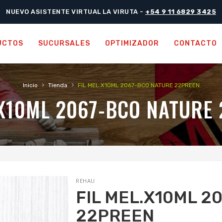
NUEVO ASISTENTE VIRTUAL LA VIRUTA -
+54 9 11 6829 3425
UCTOS
SUCURSALES
OPTIMIZADOR
CONTACTO
›
›
Inicio
Tienda
FIL MEL.X10ML 2067-BCO NATURE 22PREEN
.X10ML 2067-BCO NATURE
REHAU
FIL MEL.X10ML 2
22PREEN