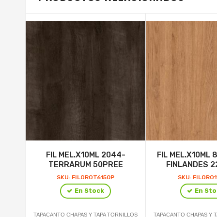
FIL MEL.X10ML 2044-
FIL MEL.X10ML 
TERRARUM 50PREE
FINLANDES 
SKU: FILOROT6150P
SKU: FILORO
En Stock
En Sto
TAPACANTO CHAPAS Y TAPA TORNILLOS
TAPACANTO CHAPAS Y T