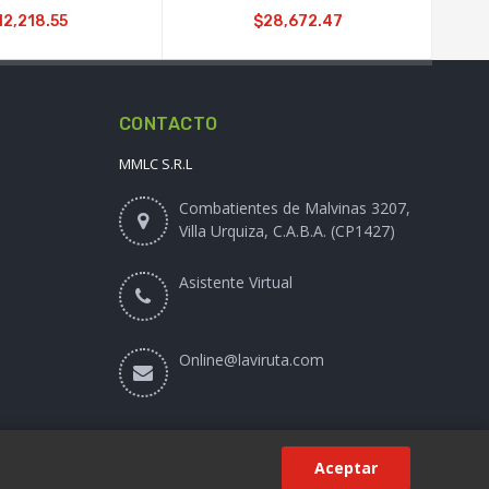
12,218.55
$28,672.47
CONTACTO
MMLC S.R.L
Combatientes de Malvinas 3207,
Villa Urquiza, C.A.B.A. (CP1427)
Asistente Virtual
Online@laviruta.com
Aceptar