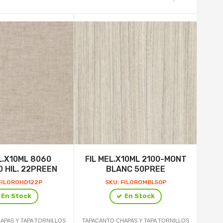
L.X10ML 8060
FIL MEL.X10ML 2100-MONT
FI
O HIL. 22PREEN
BLANC 50PREE
FILOROHD122P
SKU: FILOROMBL50P
En Stock
En Stock
APAS Y TAPA TORNILLOS
TAPACANTO CHAPAS Y TAPA TORNILLOS
TAPAC