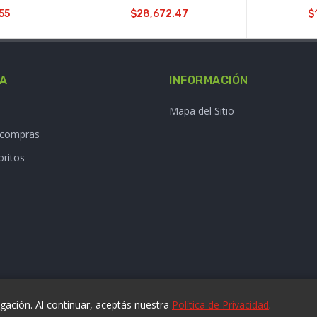
55
$28,672.47
$
TA
INFORMACIÓN
Mapa del Sitio
e compras
oritos
ación. Al continuar, aceptás nuestra
Política de Privacidad
.