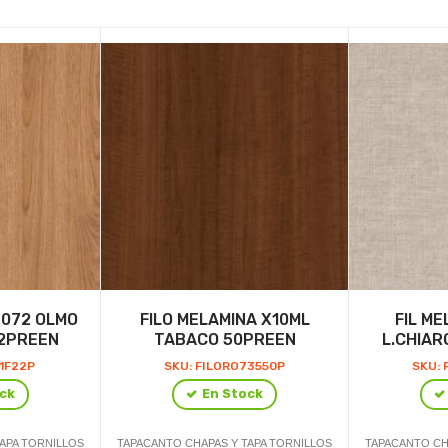
8072 OLMO
FILO MELAMINA X10ML
FIL ME
22PREEN
TABACO 50PREEN
L.CHIAR
11F22P
SKU: FILORO73550P
SKU: 
ck
En Stock
APA TORNILLOS
TAPACANTO CHAPAS Y TAPA TORNILLOS
TAPACANTO CH