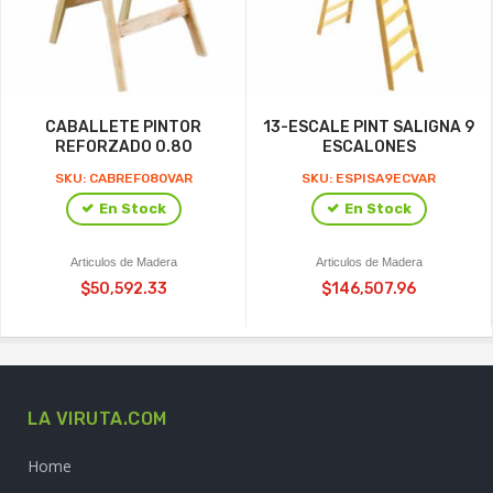
CABALLETE PINTOR
13-ESCALE PINT SALIGNA 9
REFORZADO 0.80
ESCALONES
SKU: CABREF080VAR
SKU: ESPISA9ECVAR
En Stock
En Stock
Articulos de Madera
Articulos de Madera
$50,592.33
$146,507.96
LA VIRUTA.COM
Home