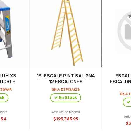
LUM X3
13-ESCALE PINT SALIGNA
ESCAL
 DOBLE
12 ESCALONES
ESCALON
X3SVAR
SKU: ESPISA12S
SKU: 
ck
En Stock
adera
Articulos de Madera
Arti
.34
$195,343.95
$3