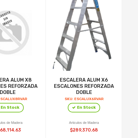
ERA ALUM X8
ESCALERA ALUM X6
CA
ES REFORZADA
ESCALONES REFORZADA
DOBLE
DOBLE
ESCALUX8RVAR
SKU: ESCALUX6RVAR
En Stock
En Stock
culos de Madera
Articulos de Madera
68,114.63
$289,370.68