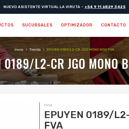
NUEVO ASISTENTE VIRTUAL LA VIRUTA -
+54 9 11 6829 3425
UCTOS
SUCURSALES
OPTIMIZADOR
CONTACTO
›
›
Inicio
Tienda
EPUYEN 0189/L2-CR JGO MONO BIDE FVA
 0189/L2-CR JGO MONO B
FVSA
EPUYEN 0189/L2
FVA