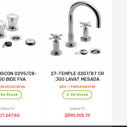
ISCON 0295/C8-
27-TEMPLE 0207/87 CR
MA
GO BIDE FVA
JGO LAVAT MESADA
GREDOS5C8FVA
SKU: TEMPLEGB9TRI
En Stock
En Stock
Griferia FV
Griferia FV
07,247.82
$390,305.73