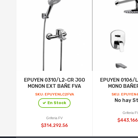
EPUYEN 0310/L2-CR JGO
EPUYEN 0106/
MONON EXT BAÑE FVA
MONO BAÑE
SKU: EPUYENLC2FVA
SKU: EPUYEN
No hay S
En Stock
Griferia F
Griferia FV
$443,166
$314,292.56