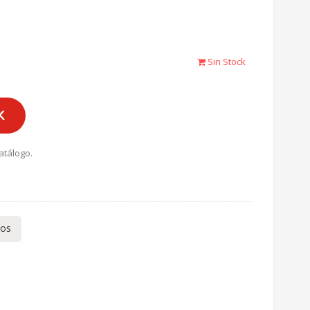
Sin Stock
K
atálogo.
tos