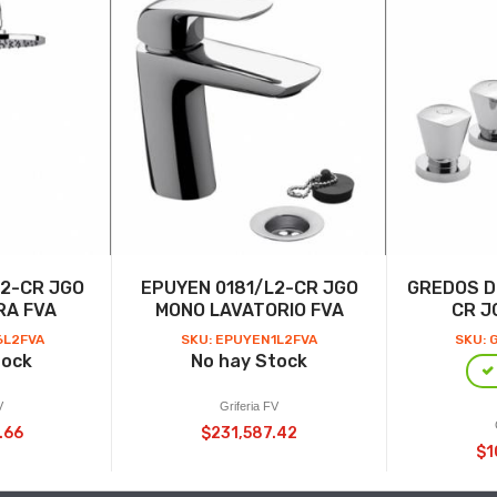
L2-CR JGO
EPUYEN 0181/L2-CR JGO
GREDOS D
RA FVA
MONO LAVATORIO FVA
CR J
6L2FVA
SKU: EPUYEN1L2FVA
SKU: 
tock
No hay Stock
V
Griferia FV
.66
$231,587.42
$1