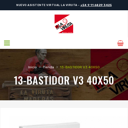
NUEVO ASISTENTE VIRTUAL LA VIRUTA -
+54 9 11 6829 3425
›
›
Inicio
Tienda
13-BASTIDOR V3 40X50
13-BASTIDOR V3 40X50